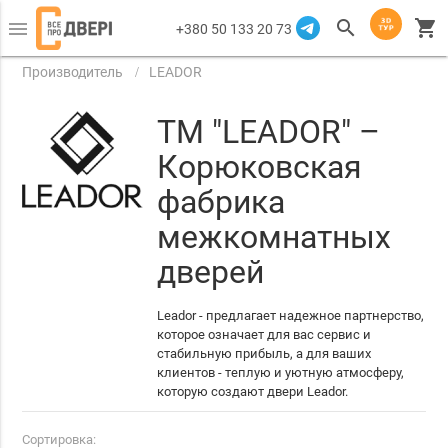
search
shopping_cart
menu
+380 50 133 20 73
Производитель
LEADOR
ТМ "LEADOR" –
Корюковская
фабрика
межкомнатных
дверей
Leador - предлагает надежное партнерство,
которое означает для вас сервис и
стабильную прибыль, а для ваших
клиентов - теплую и уютную атмосферу,
которую создают двери Leador.
Сортировка: