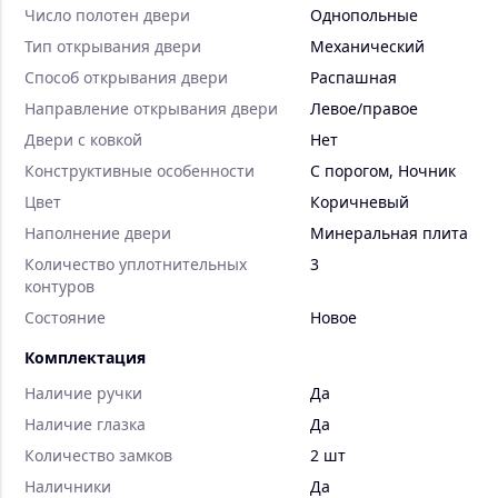
Число полотен двери
Однопольные
Тип открывания двери
Механический
Способ открывания двери
Распашная
Направление открывания двери
Левое/правое
Двери с ковкой
Нет
Конструктивные особенности
С порогом
,
Ночник
Цвет
Коричневый
Наполнение двери
Минеральная плита
Количество уплотнительных
3
контуров
Состояние
Новое
Комплектация
Наличие ручки
Да
Наличие глазка
Да
Количество замков
2 шт
Наличники
Да