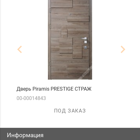
navigate_before
navigate_next
Дверь Piramis PRESTIGE СТРАЖ
Дв
00-00014843
14
ПОД ЗАКАЗ
Информация