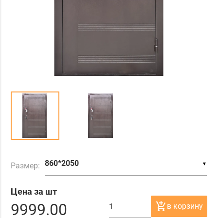
▼
Размер:
Цена за шт
9999.00
add_shopping_cart
в корзину