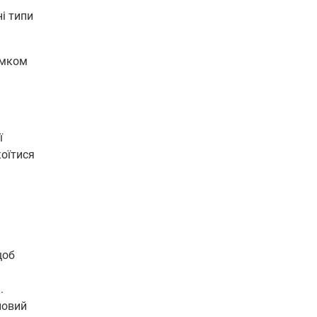
ні типи
сумком
ї
коїтися
щоб
.
ловий