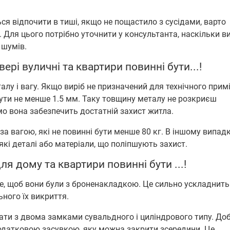
я відпочити в тиші, якщо не пощастило з сусідами, варто
 Для цього потрібно уточнити у консультанта, наскільки в
 шумів.
вері вуличні та квартири повинні бути...!
алу і вагу. Якщо виріб не призначений для технічного прим
ути не менше 1.5 мм. Таку товщину металу не розкриєш
о вона забезпечить достатній захист житла.
 за вагою, які не повинні бути менше 80 кг. В іншому випадк
які деталі або матеріали, що поліпшують захист.
я дому та квартири повинні бути ...!
е, щоб вони були з броненакладкою. Це сильно ускладнить
ьного їх викриття.
рати з двома замками сувальдного і циліндрового типу. Доб
датковою засувкою, яку можна закрити зсередини. Це