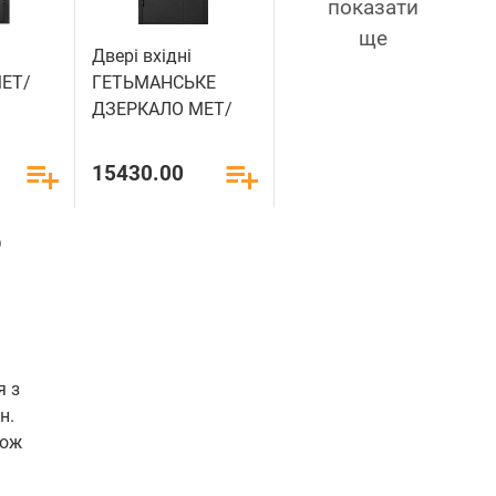
показати
ще
Двері вхідні
ЕТ/
ГЕТЬМАНСЬКЕ
ДЗЕРКАЛО МЕТ/
МДФ
15430.00
о
я з
н.
кож