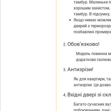
тамбур. Маленьке пр
хорошим захистом, а
тамбур. В підсумку,
Якщо немає можливо
дверей з терморозри
позбавлені промерза
Обов'язково!
Модель повинна м
додатково ізолюва
Антизрізи!
Як для квартири, та
антизрізи. Це дозво
Вхідні двері зі ск
Багато сучасних ву
побоюванням, дані 