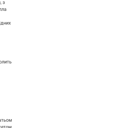
, з
пла
ідних
олить
гатьом
кетом,