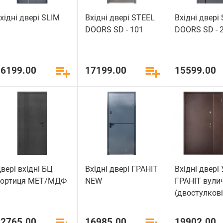
хідні двері SLIM
Вхідні двері STEEL
Вхідні двері
DOORS SD - 101
DOORS SD - 
16199.00
17199.00
15599.00
вері вхідні БЦ
Вхідні двері ГРАНІТ
Вхідні двері
Хортиця МЕТ/МДФ
NEW
ГРАНІТ вули
(двостулкові
12765.00
16985.00
19902.00