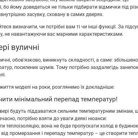
, бо йому доведеться не тільки підбирати відмички під різ
 внутрішню засувку, сховану в самих дверях.
теся визначити, чи потрібні вам ті чи інші функції. За під
ну, не навантажуючи вас марними характеристиками.
ері вуличні
ичні, обов'язково, виникнуть складності, а саме: збільшено
ратур, посилених шумів. Тому потрібно заздалегідь занепо
лі.
життя моделі на роки, розглянемо їх докладніше:
ити мінімальний перепад температур!
 двері будуть піддаватися сильним температурним змінам, 
вчасно, потрібно взяти до уваги деякі нюанси:
и теплоізоляцію, вона не буде пропускати холод в будинок
 від промерзання і перепаду температур – це створити теп