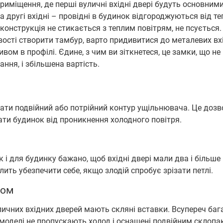
иміщення, де перші вуличні вхідні двері будуть основними
 другі вхідні – провідні в будинок відгороджуються від те
 конструкція не стикається з теплим повітрям, не псується.
сті створити тамбур, варто придивитися до металевих вх
вом в профілі. Єдине, з чим ви зіткнетеся, це замки, що не
ння, і збільшена вартість.
ати подвійний або потрійний контур ущільнювача. Це дозв
ти будинок від проникнення холодного повітря.
к і для будинку бажано, щоб вхідні двері мали два і більше
лить убезпечити себе, якщо злодій спробує зрізати петлі.
лом
личних вхідних дверей мають скляні вставки. Всупереч ба
моделі не пропускають холод і оснащені подвійним склопа