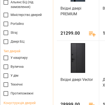
Альянс БЦ (під
замовлення)
Вхідні двері
В
PREMIUM
Міністерство дверей
Portalino
21299.00
Straj
Двері БЦ
Тип дверей
У квартиру
Вулична
У дім
Вхідні двері Vector
Д
Технічні
Протипожежні
Конуструкція дверей
28999.00