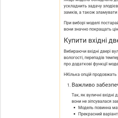
ускладнить задачу злодієві
замків, а також зламувати
При виборі моделі постарай
вони значно покращать ці
Купити вхідні дв
Вибираючи вхідні двері вул
вологості, перепадів темпе
про додаткові функції моде
НКілька опцій продовжать 
Важливо забезпеч
Так, як вуличні вхідні
вони не зіпсувалася за
Модель повинна мат
Прекрасний варіант