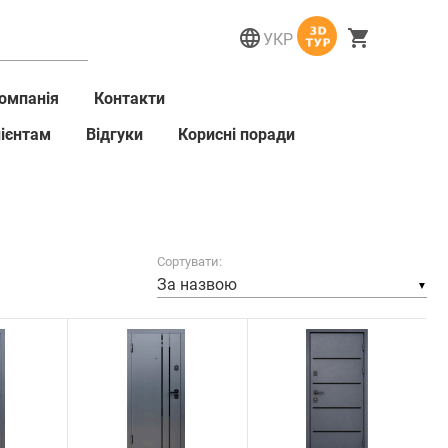
language
shopping_cart
омпанія
Контакти
ієнтам
Відгуки
Корисні поради
Сортувати:
▼