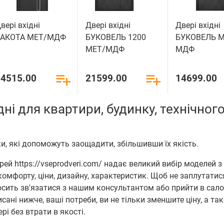
вері вхідні
Двері вхідні
Двері вхідні
БАКОТА МЕТ/МДФ
БУКОВЕЛЬ 1200
БУКОВЕЛЬ М
МЕТ/МДФ
МДФ
14515.00
21599.00
14699.00
дні для квартири, будинку, технічног
и, які допоможуть заощадити, збільшивши їх якість.
ей https://vseprodveri.com/ надає великий вибір моделей з
омфорту, ціни, дизайну, характеристик. Щоб не заплутатис
сить зв'язатися з нашим консультантом або прийти в сало
ані нижче, ваші потреби, ви не тільки зменшите ціну, а та
ері без втрати в якості.