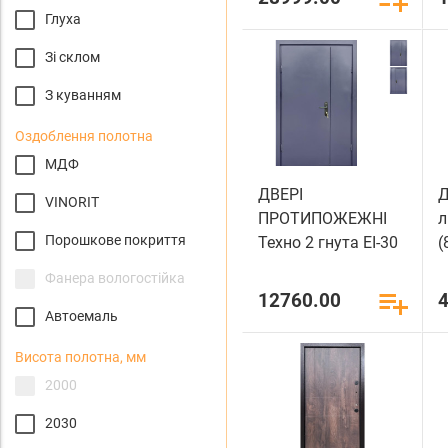
Глуха
Зі склом
З куванням
Оздоблення полотна
МДФ
ДВЕРІ
Д
VINORIT
ПРОТИПОЖЕЖНІ
л
Порошкове покриття
Техно 2 гнута ЕІ-30
(
(1200)
Фанера вологостійка
12760.00
Автоемаль
Висота полотна, мм
2000
2030