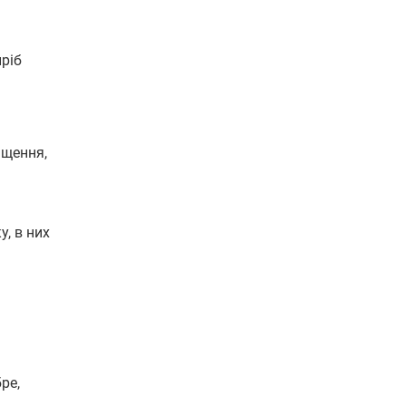
иріб
іщення,
у, в них
ре,