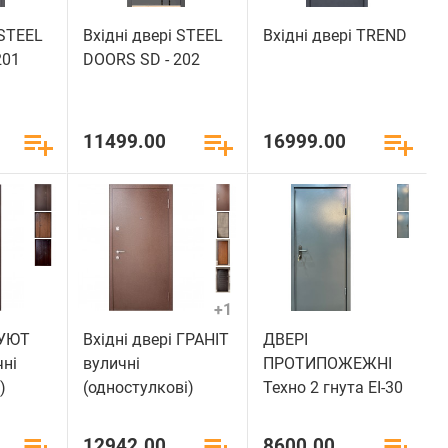
 STEEL
Вхідні двері STEEL
Вхідні двері TREND
201
DOORS SD - 202
11499.00
16999.00
+1
 УЮТ
Вхідні двері ГРАНІТ
ДВЕРІ
чні
вуличні
ПРОТИПОЖЕЖНІ
)
(одностулкові)
Техно 2 гнута ЕІ-30
12942.00
8600.00