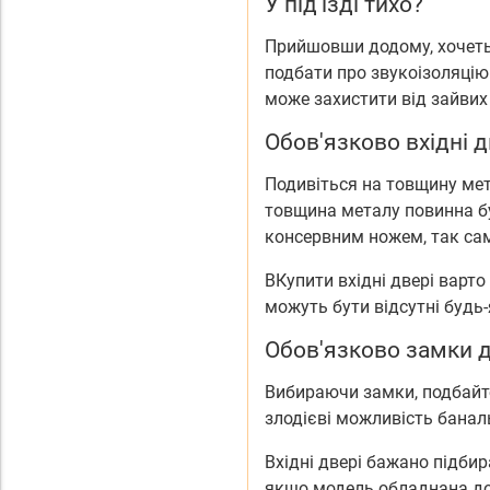
У під'їзді тихо?
Прийшовши додому, хочетьс
подбати про звукоізоляцію.
може захистити від зайвих
Обов'язково вхідні д
Подивіться на товщину мет
товщина металу повинна б
консервним ножем, так сам
ВКупити вхідні двері варто
можуть бути відсутні будь-
Обов'язково замки дл
Вибираючи замки, подбайт
злодієві можливість банал
Вхідні двері бажано підби
якщо модель обладнана до