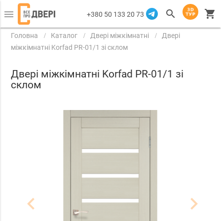
search
shopping_cart
menu
+380 50 133 20 73
Головна
Каталог
Двері міжкімнатні
Двері
міжкімнатні Korfad PR-01/1 зі склом
Двері міжкімнатні Korfad PR-01/1 зі
склом
navigate_before
navigate_next