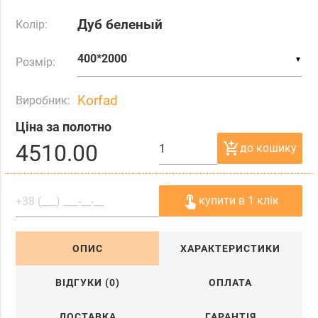
Дуб беленый
Колір:
▼
Розмір:
Korfad
Виробник:
Ціна за полотно
4510.00
add_shopping_cart
до кошику
touch_app
купити в 1 клік
ОПИС
ХАРАКТЕРИСТИКИ
ВІДГУКИ (0)
ОПЛАТА
ДОСТАВКА
ГАРАНТІЯ